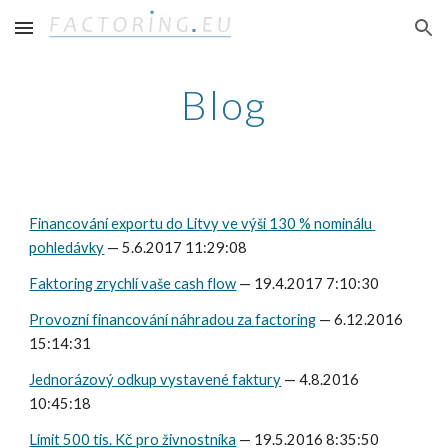
Skip to main content
Skip to navigation
Blog
Financování exportu do Litvy ve výši 130 % nominálu 
pohledávky
 — 5.6.2017 11:29:08
Faktoring zrychlí vaše cash flow
 — 19.4.2017 7:10:30
Provozní financování náhradou za factoring
 — 6.12.2016 
15:14:31
Jednorázový odkup vystavené faktury
 — 4.8.2016 
10:45:18
Limit 500 tis. Kč pro živnostníka
 — 19.5.2016 8:35:50