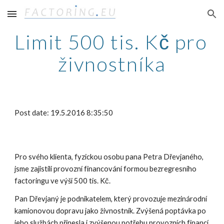
Skip to main content
Skip to navigation
Limit 500 tis. Kč pro 
živnostníka
Post date: 19.5.2016 8:35:50
Pro svého klienta, fyzickou osobu pana Petra Dřevjaného, 
jsme zajistili provozní financování formou bezregresního 
factoringu ve výši 500 tis. Kč.
Pan Dřevjaný je podnikatelem, který provozuje mezinárodní 
kamionovou dopravu jako živnostník. Zvýšená poptávka po 
jeho službách přinesla i zvýšenou potřebu provozních financí 